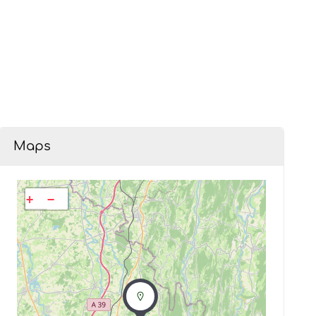
Maps
+
−