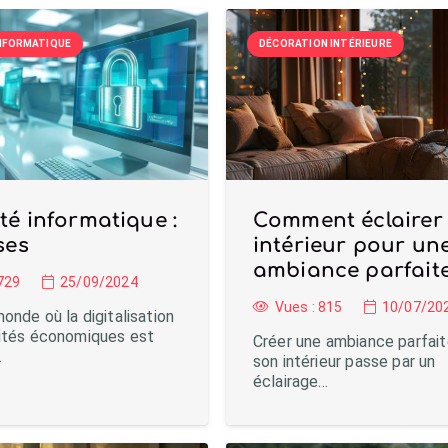
INFORMATIQUE
DÉCORATION INTÉRIEURE
té informatique :
Comment éclairer
ses
intérieur pour un
ambiance parfaite
729
25/09/2024
Vues :
815
10/07/20
onde où la digitalisation
vités économiques est
Créer une ambiance parfai
…
son intérieur passe par un
éclairage…