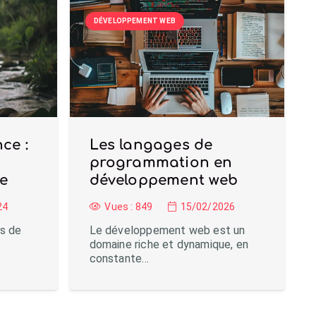
DÉVELOPPEMENT WEB
ce :
Les langages de
programmation en
ce
développement web
24
Vues :
849
15/02/2026
us de
Le développement web est un
domaine riche et dynamique, en
constante…