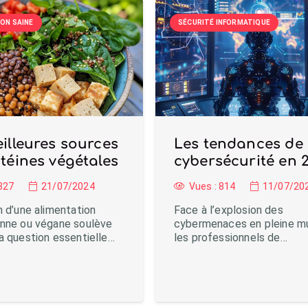
ON SAINE
SÉCURITÉ INFORMATIQUE
illeures sources
Les tendances de 
téines végétales
cybersécurité en 
827
21/07/2024
Vues :
814
11/07/20
n d’une alimentation
Face à l’explosion des
enne ou végane soulève
cybermenaces en pleine mu
a question essentielle…
les professionnels de…