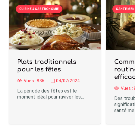
CUISINE & GASTRONOMIE
SANTÉ MEN
Plats traditionnels
Comme
pour les fêtes
routin
effica
Vues :
836
04/07/2024
Vues :
La période des fêtes est le
moment idéal pour raviver les…
Des trou
significa
santé me