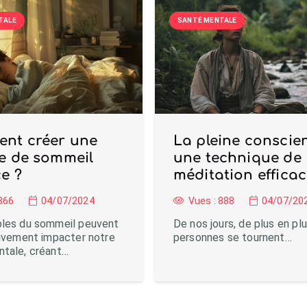
TALE
SANTÉ MENTALE
nt créer une
La pleine conscien
e de sommeil
une technique de
ce ?
méditation effica
866
04/07/2024
Vues :
888
04/07/20
bles du sommeil peuvent
De nos jours, de plus en pl
tivement impacter notre
personnes se tournent…
ntale, créant…
Charger plus