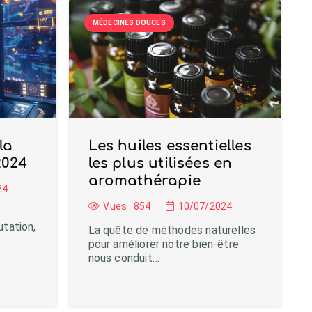
MÉDECINES DOUCES
la
Les huiles essentielles
2024
les plus utilisées en
aromathérapie
24
Vues :
854
10/07/2024
tation,
La quête de méthodes naturelles
pour améliorer notre bien-être
nous conduit…