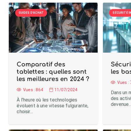
GUIDES D'ACHAT
SÉCURITÉ 
Comparatif des
Sécuri
tablettes : quelles sont
les ba
les meilleures en 2024 ?
Vues :
Vues :
864
11/07/2024
Dans un m
des acti
À l’heure où les technologies
devenue
évoluent à une vitesse fulgurante,
choisir…