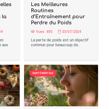
elles
Les Meilleures
Routines
 la
d’Entraînement pour
Perdre du Poids
24
Vues :
855
03/07/2024
en
La perte de poids est un objectif
e aux
commun pour beaucoup de…
SANTÉ MENTALE