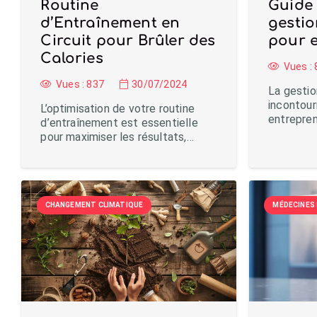
Routine
Guide 
d’Entraînement en
gestio
Circuit pour Brûler des
pour 
Calories
Vues :
Vues :
837
30/07/2024
La gestion
incontour
L’optimisation de votre routine
entrepre
d’entraînement est essentielle
pour maximiser les résultats,…
CHANGEMENT CLIMATIQUE
MÉDECINES