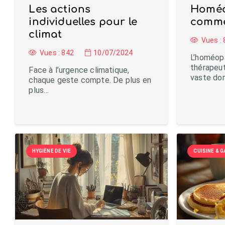
Les actions
Homéo
individuelles pour le
comme
climat
Vues :
Vues :
842
10/07/2024
L’homéop
thérapeut
Face à l’urgence climatique,
vaste do
chaque geste compte. De plus en
plus…
HYGIÈNE DE VIE
CUISINE &