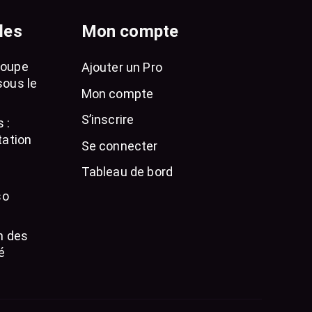
les
Mon compte
loupe
Ajouter un Pro
sous le
Mon compte
S’inscrire
 :
tation
Se connecter
Tableau de bord
so
n des
é