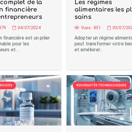
complet de la
Les régimes
n financière
alimentaires les p
entrepreneurs
sains
879
04/07/2024
Vues :
851
03/07/20
 financière est un pilier
Adopter un régime alimenta
nable pour les
peut transformer votre bie
neurs et…
et améliorer…
 DOUCES
NOUVEAUTÉS TECHNOLOGIQUES