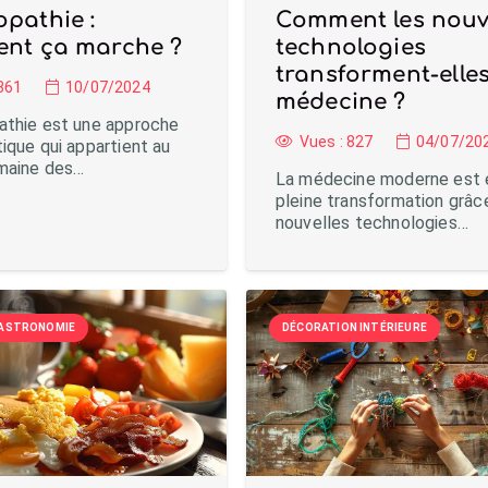
pathie :
Comment les nouv
nt ça marche ?
technologies
transforment-elles
861
10/07/2024
médecine ?
athie est une approche
Vues :
827
04/07/20
ique qui appartient au
maine des…
La médecine moderne est 
pleine transformation grâc
nouvelles technologies…
 GASTRONOMIE
DÉCORATION INTÉRIEURE