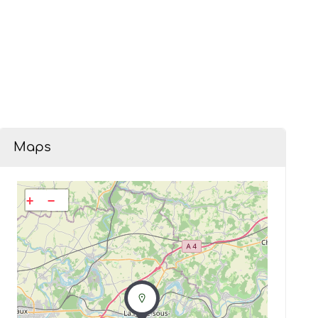
Maps
+
−