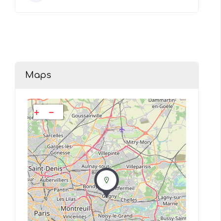
Maps
+
−