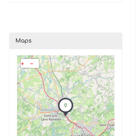
Maps
+
−