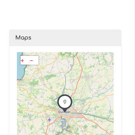
Maps
+
−