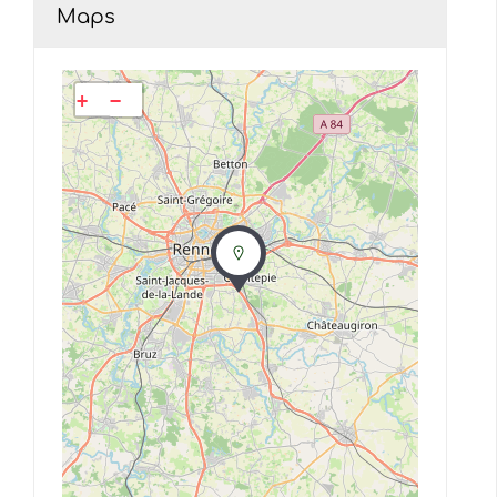
Maps
+
−