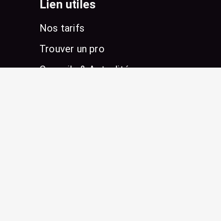
Lien utiles
Nos tarifs
Trouver un pro
Conseils & Actualités
Les derniers articles
Stage de surf en Guadeloupe
pour ados : progressez sous le
soleil des tropiques
Prévention des maladies :
l’importance de l’alimentation