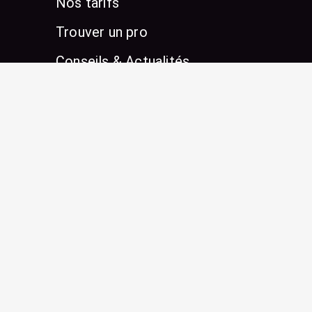
Nos tarifs
Trouver un pro
Conseils & Actualités
Les derniers articles
Stage de surf en Guadeloupe
pour ados : progressez sous le
soleil des tropiques
Prévention des maladies :
l’importance de l’alimentation
et de l’exercice
Comment atteindre un équilibre