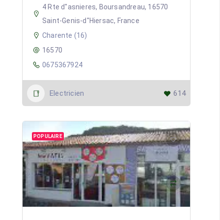
4 Rte d"asnieres, Boursandreau, 16570
Saint-Genis-d"Hiersac, France
Charente (16)
16570
0675367924
Electricien
614
POPULAIRE