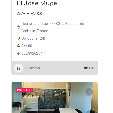
EI Jose Muge
0.0
Route de siorac, 24480 Le Buisson-de-
Cadouin, France
Dordogne (24)
24480
0623926264
Plombier
610
POPULAIRE