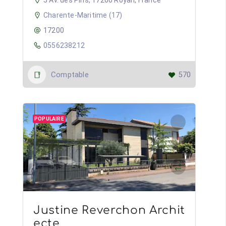
5 Av. des Pins, 17200 Royan, France
Charente-Maritime (17)
17200
0556238212
Comptable
570
POPULAIRE
Justine Reverchon Archit
ecte