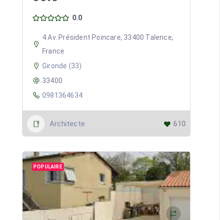
0.0
4 Av. Président Poincare, 33400 Talence,
France
Gironde (33)
33400
0981364634
Architecte
610
POPULAIRE