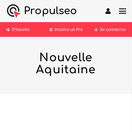
Propulseo
S’inscrire
Inscrire un Pro
Se connecter
person_add
post_add
person
Nouvelle
Aquitaine