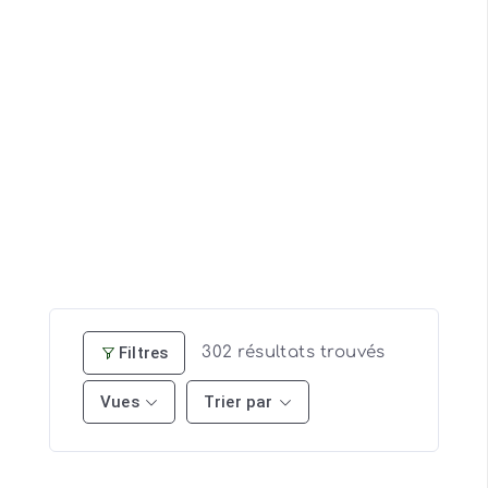
Filtres
302
résultats trouvés
Vues
Trier par