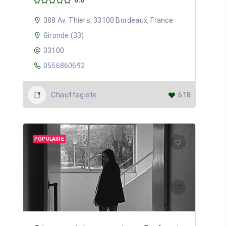
0.0
388 Av. Thiers, 33100 Bordeaux, France
Gironde (33)
33100
0556860692
Chauffagiste
618
POPULAIRE