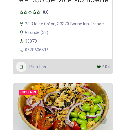
e – BCA Service Plomberie
0.0
28 Rte de Créon, 33370 Bonnetan, France
Gironde (33)
33370
0678606516
Plombier
604
POPULAIRE