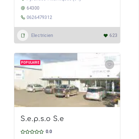
64300
0626479312
Electricien
623
POPULAIRE
S.e.p.s.o S.e
0.0