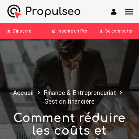
Propulseo
S’inscrire
Inscrire un Pro
Se connecter
person_add
post_add
person
Accueil
Finance & Entrepreneuriat
Gestion financière
Comment réduire
les coûts et