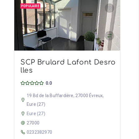
POPULAIRE
SCP Brulard Lafont Desro
lles
0.0
19 Bd de la Buffardière, 27000 Évreux,
Eure (27)
Eure (27)
27000
0232382970