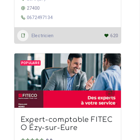
27400
0672497134
Electricien
620
POPULAIRE
Expert-comptable FITEC
O Ézy-sur-Eure