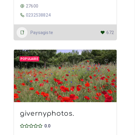
27600
0232538824
Paysagiste
672
POPULAIRE
givernyphotos.
0.0