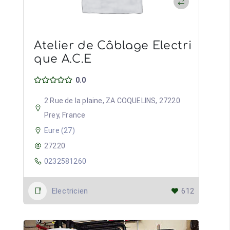
Atelier de Câblage Electri
que A.C.E
0.0
2 Rue de la plaine, ZA COQUELINS, 27220
Prey, France
Eure (27)
27220
0232581260
Electricien
612