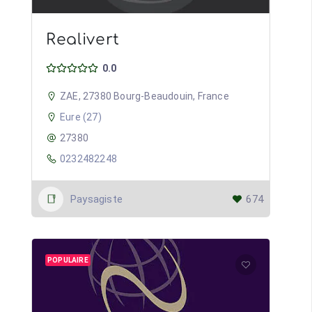
Realivert
0.0
ZAE, 27380 Bourg-Beaudouin, France
Eure (27)
27380
0232482248
Paysagiste
674
POPULAIRE