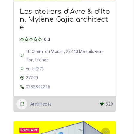
Les ateliers d’Avre & d’Ito
n, Mylène Gajic architect
e
0.0
10 Chem. du Moulin, 27240 Mesnils-sur-
Iton, France
Eure (27)
27240
0232342216
Architecte
629
POPULAIRE