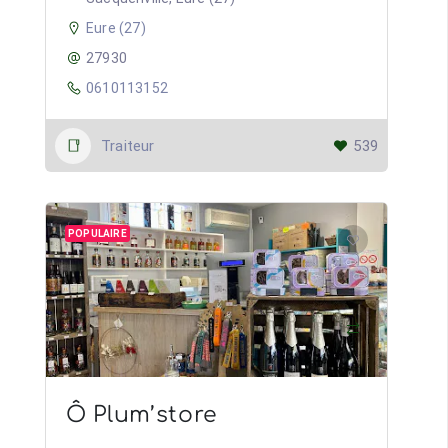
Eure (27)
27930
0610113152
Traiteur
539
POPULAIRE
Ô Plum’store