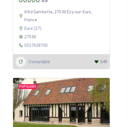
0.0
8 Bd Gambetta, 27530 Ézy-sur-Eure,
France
Eure (27)
27530
0237628700
Comptable
549
POPULAIRE