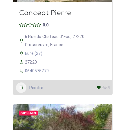
Concept Pierre
0.0
6 Rue du Château d"Eau, 27220
Grossœuvre, France
Eure (27)
27220
0640575779
Peintre
654
POPULAIRE